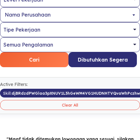
Nama Perusahaan
Cari
Dibutuhkan Segera
Active Filters:
Skill:
djBRdzdPWGlaa3pXNUV1L3hGeWM4VG1HUDNHTVQvaWhPczh
Clear All
"Maaf tidak ditemukan lowongan yang sesuai, silakan