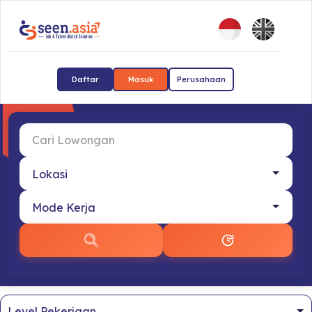
Daftar
Masuk
Perusahaan