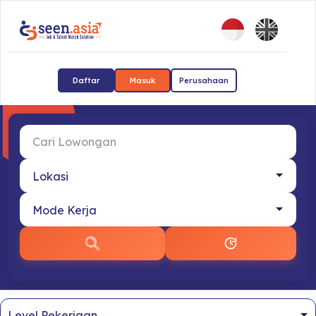
Daftar
Masuk
Perusahaan