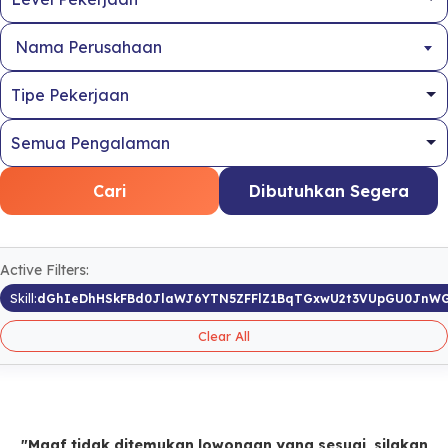
Nama Perusahaan
Cari
Dibutuhkan Segera
Active Filters:
Skill:
dGhIeDhHSkFBd0JlaWJ6YTN5ZFFlZ1BqTGxwU2t3VUpGU0JnW
Clear All
"Maaf tidak ditemukan lowongan yang sesuai, silakan