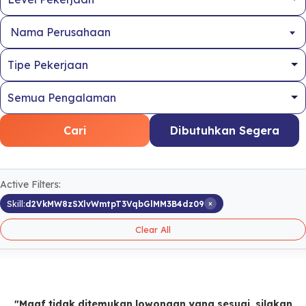
Nama Perusahaan
Cari
Dibutuhkan Segera
Active Filters:
×
Skill:
d2VkMW8zSXlvWmtpT3VqbGlMM3B4dz09
Clear All
"Maaf tidak ditemukan lowongan yang sesuai, silakan