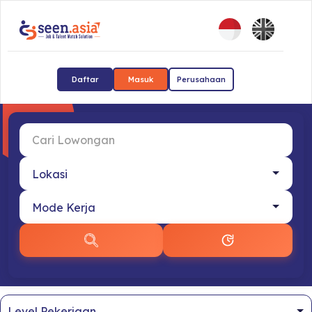
Daftar
Masuk
Perusahaan