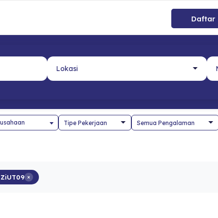
Daftar
usahaan
ZiUT09
×