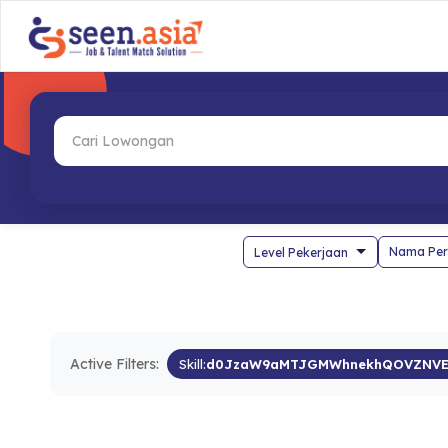
Nama Per
Active Filters:
Skill:
d0JzaW9aMTJGMWhnekhQOVZNVE