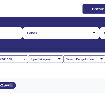
Daftar
usahaan
vZz09
×