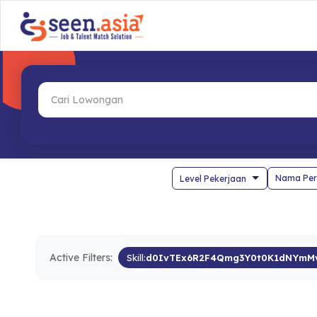
Nama Per
Active Filters:
Skill:
d0IvTEx6R2F4Qmg3Y0t0K1dNYmM