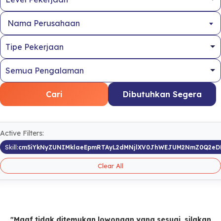
Nama Perusahaan
Cari
Dibutuhkan Segera
Active Filters:
Skill:
cm5iYkNyZUNIMklaeEpmRTAyL2dMNjlXV0JhWEJUM2NmZ0Q2eD
Clear All
"Maaf tidak ditemukan lowongan yang sesuai, silakan