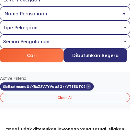
Nama Perusahaan
Cari
Dibutuhkan Segera
Active Filters:
×
Skill:
citmcmdUcXBxZ2VJYVdaSGxxVTI3UT09
Clear All
"Maaf tidak ditemukan lowongan yang sesuai, silakan