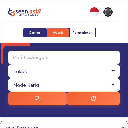
Daftar
Masuk
Perusahaan