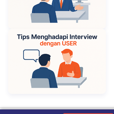
Ketentuan Penggunaan
|
Kebijakan Privasi
|
Tentang Kami