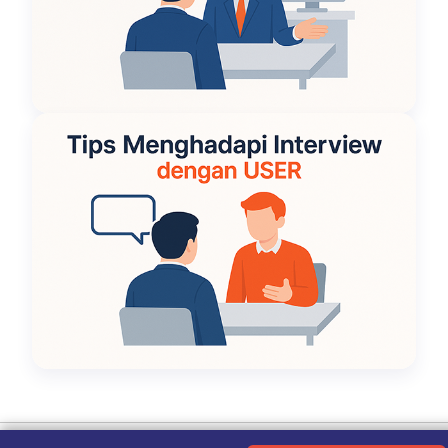
Ketentuan Penggunaan
|
Kebijakan Privasi
|
Tentang Kami