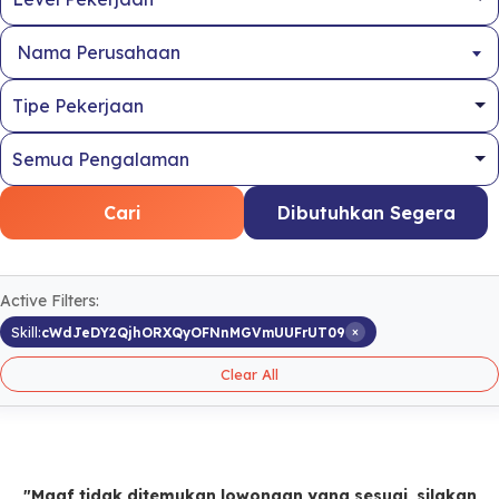
Nama Perusahaan
Cari
Dibutuhkan Segera
Active Filters:
×
Skill:
cWdJeDY2QjhORXQyOFNnMGVmUUFrUT09
Clear All
"Maaf tidak ditemukan lowongan yang sesuai, silakan