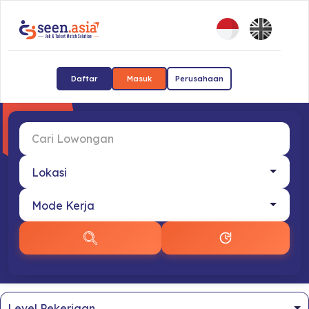
Daftar
Masuk
Perusahaan