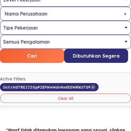
Nama Perusahaan
Cari
Dibutuhkan Segera
Active Filters:
×
Skill:
cVdTREJJZGpPZEFWeWdvNmlESWRkUT09
Clear All
"Maaf tidak ditemukan lowongan yang sesuai, silakan