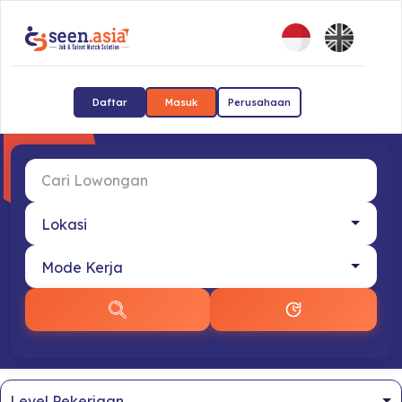
Daftar
Masuk
Perusahaan