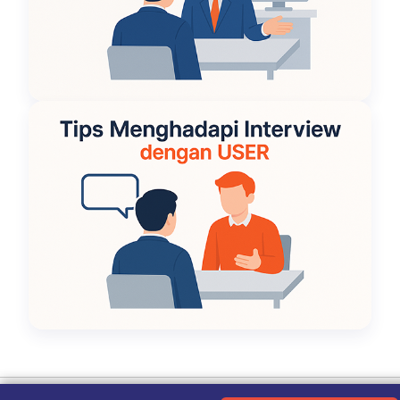
Ketentuan Penggunaan
|
Kebijakan Privasi
|
Tentang Kami