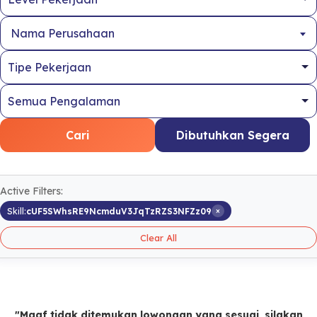
Nama Perusahaan
Cari
Dibutuhkan Segera
Active Filters:
×
Skill:
cUF5SWhsRE9NcmduV3JqTzRZS3NFZz09
Clear All
"Maaf tidak ditemukan lowongan yang sesuai, silakan