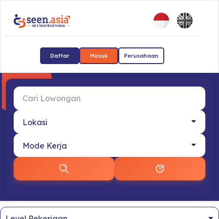
Daftar
Masuk
Perusahaan