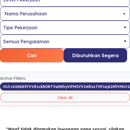
Nama Perusahaan
Cari
Dibutuhkan Segera
Active Filters:
Skill:
cU04bE5YVVR1ckRDRTVaMEhyVlFMZVV1WEozTHF1ejk1MllVMUt1
Clear All
"Maaf tidak ditemukan lowongan yang sesuai, silakan