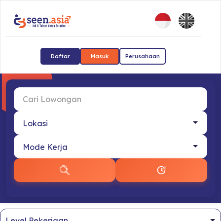
Daftar
Masuk
Perusahaan