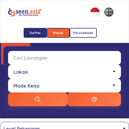
Daftar
Masuk
Perusahaan