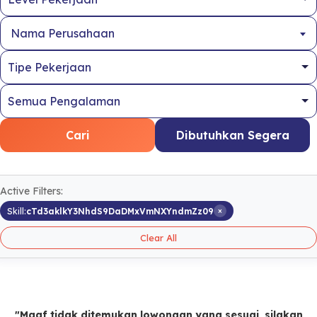
Nama Perusahaan
Cari
Dibutuhkan Segera
Active Filters:
×
Skill:
cTd3aklkY3NhdS9DaDMxVmNXYndmZz09
Clear All
"Maaf tidak ditemukan lowongan yang sesuai, silakan