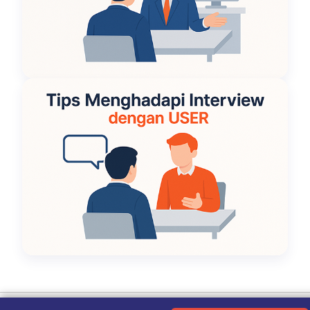
Ketentuan Penggunaan
|
Kebijakan Privasi
|
Tentang Kami