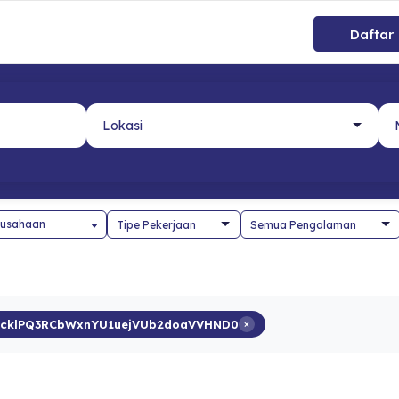
Daftar
usahaan
JcklPQ3RCbWxnYU1uejVUb2doaVVHND0
×