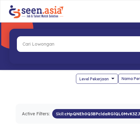
Nama Per
Active Filters:
Skill:
cHpQNEh0Q3BPcldaRGlQL0MvK3Z