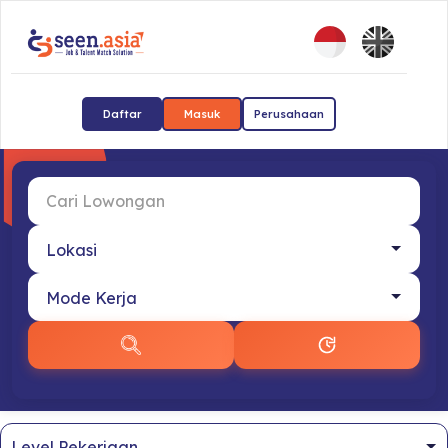
Daftar
Masuk
Perusahaan