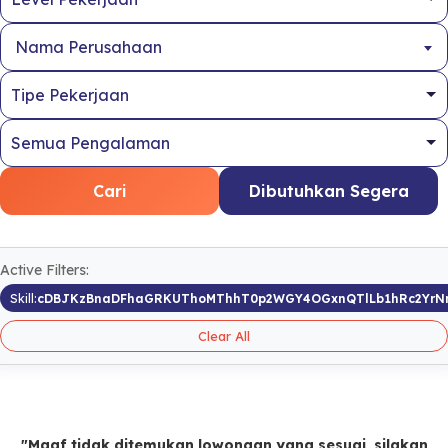
Nama Perusahaan
Cari
Dibutuhkan Segera
Active Filters:
Skill:
cDBJKzBnaDFhaGRKUThoMThhT0p2WGY4OGxnQTlLb1hRc2Yr
Clear All
"Maaf tidak ditemukan lowongan yang sesuai, silakan