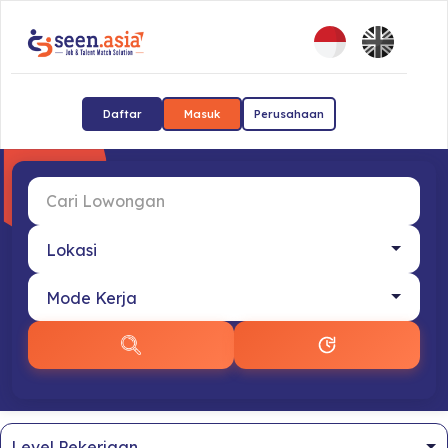
Daftar
Masuk
Perusahaan