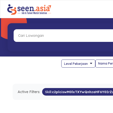
Nama Per
Active Filters:
Skill:
c2plciswM0lxTXYwQnhzaHF6Y0IrZ