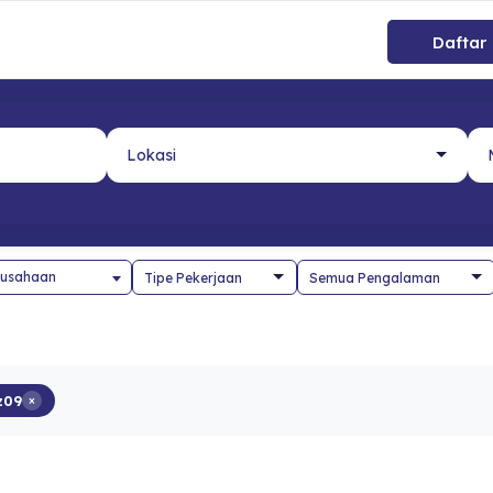
Daftar
usahaan
z09
×