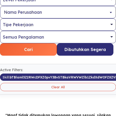
Nama Perusahaan
Cari
Dibutuhkan Segera
Active Filters:
Skill:
bTBlaml3Z2RWcDFXZ0pvY3BvSTBkaVRWVWZlb1ZkdXdWOFZXZV
Clear All
"Maaf tidak ditemukan lowongan yang sesuai, silakan