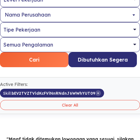
Nama Perusahaan
Cari
Dibutuhkan Segera
Active Filters:
×
Skill:
bEV2TVZTVldKcFVlNnRNdnJ6WWhYUT09
Clear All
"Maaf tidak ditemukan lowongan yang sesuai, silakan