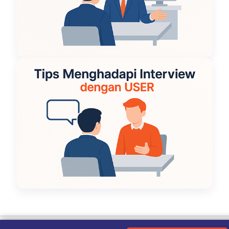
Ketentuan Penggunaan
|
Kebijakan Privasi
|
Tentang Kami