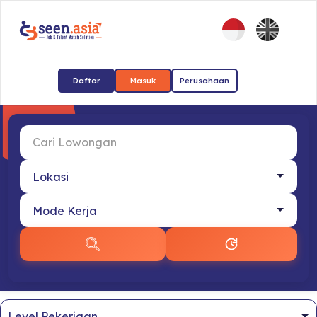
Daftar
Masuk
Perusahaan