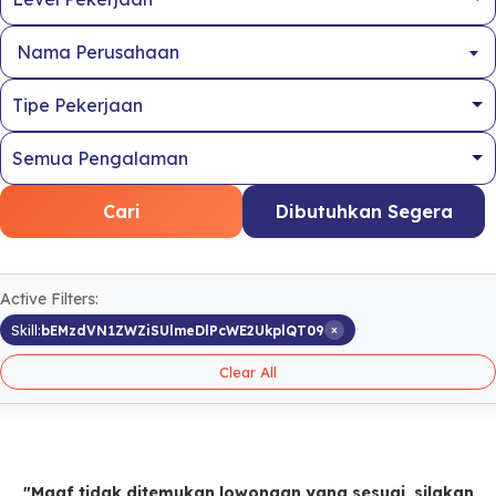
Nama Perusahaan
Cari
Dibutuhkan Segera
Active Filters:
×
Skill:
bEMzdVN1ZWZiSUlmeDlPcWE2UkplQT09
Clear All
"Maaf tidak ditemukan lowongan yang sesuai, silakan