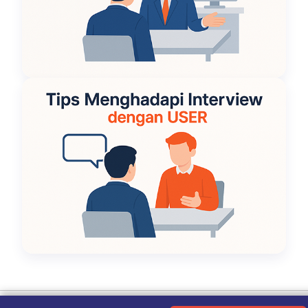
Ketentuan Penggunaan
|
Kebijakan Privasi
|
Tentang Kami