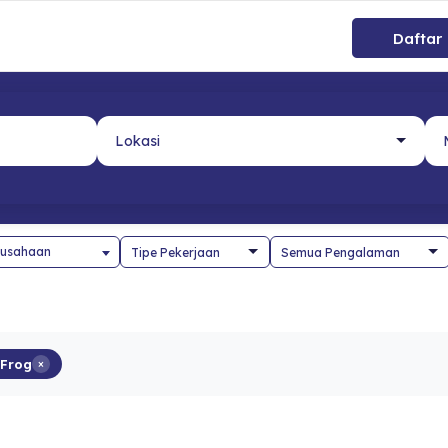
Daftar
usahaan
 Frog
×