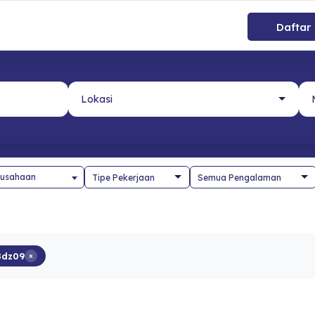
Daftar
usahaan
Bdz09
×