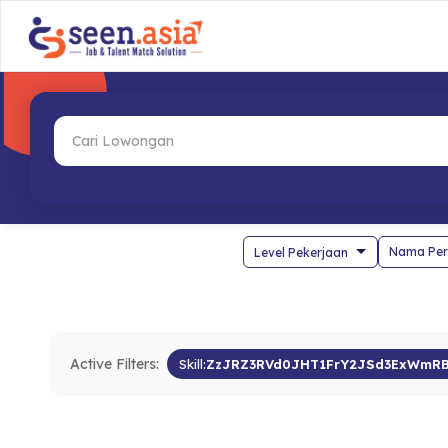
Nama Per
Active Filters:
Skill:
ZzJRZ3RVd0JHT1FrY2JSd3ExWmR