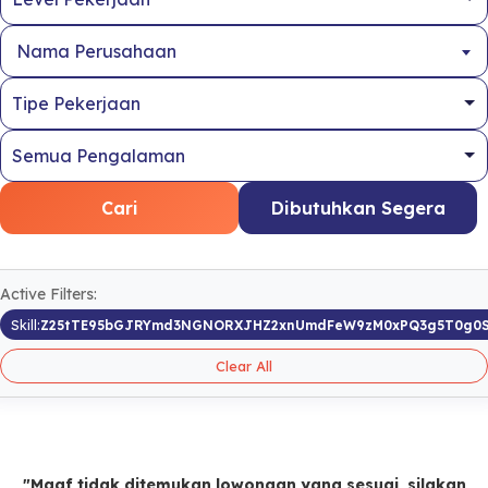
Nama Perusahaan
Cari
Dibutuhkan Segera
Active Filters:
Skill:
Z25tTE95bGJRYmd3NGNORXJHZ2xnUmdFeW9zM0xPQ3g5T0g0S
Clear All
"Maaf tidak ditemukan lowongan yang sesuai, silakan