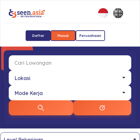
Daftar
Masuk
Perusahaan