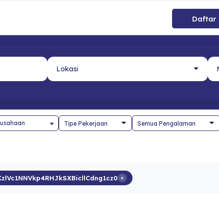
Daftar
usahaan
zlVc1NNVkp4RHJkSXBicllCdng1cz0
×