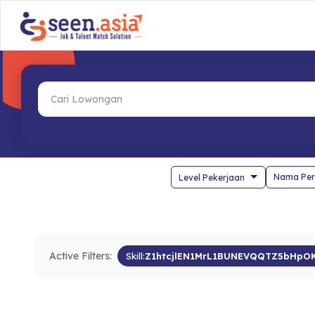
Nama Per
Active Filters:
Skill:
Z1htcjlEN1MrL1BUNEVQQTZ5bHpOK