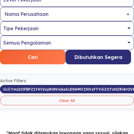
Nama Perusahaan
Cari
Dibutuhkan Segera
Active Filters:
Skill:
Ym12OFBPZ1Y4V2xyR0NtekxScE5WMVZNVzFTVGZOTzNZRi8rOV
Clear All
"Maaf tidak ditemukan lowongan yang sesuai, silakan