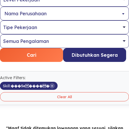
Nama Perusahaan
Cari
Dibutuhkan Segera
Active Filters:
×
Skill:
���5e�����
Clear All
"Maaf tidak ditemukan lowongan yang sesuai, silakan