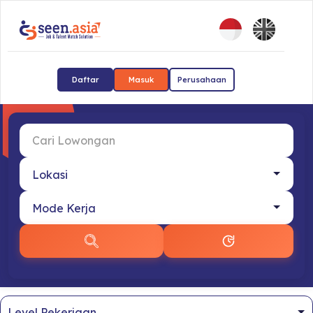
Daftar
Masuk
Perusahaan