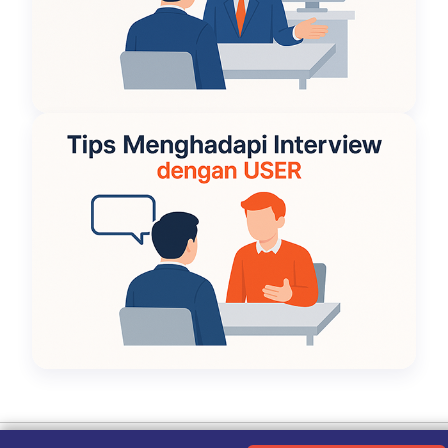
Ketentuan Penggunaan
|
Kebijakan Privasi
|
Tentang Kami