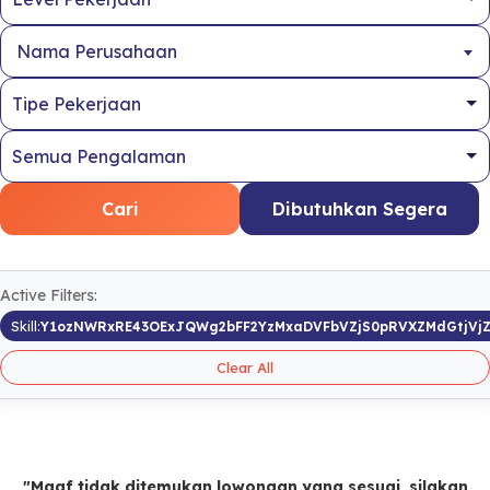
Nama Perusahaan
Cari
Dibutuhkan Segera
Active Filters:
Skill:
Y1ozNWRxRE43OExJQWg2bFF2YzMxaDVFbVZjS0pRVXZMdGtjV
Clear All
"Maaf tidak ditemukan lowongan yang sesuai, silakan