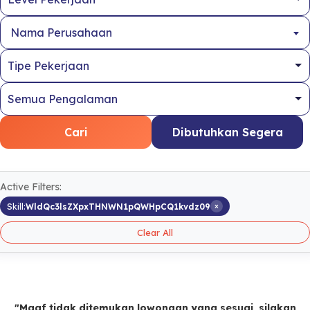
Nama Perusahaan
Cari
Dibutuhkan Segera
Active Filters:
×
Skill:
WldQc3lsZXpxTHNWN1pQWHpCQ1kvdz09
Clear All
"Maaf tidak ditemukan lowongan yang sesuai, silakan