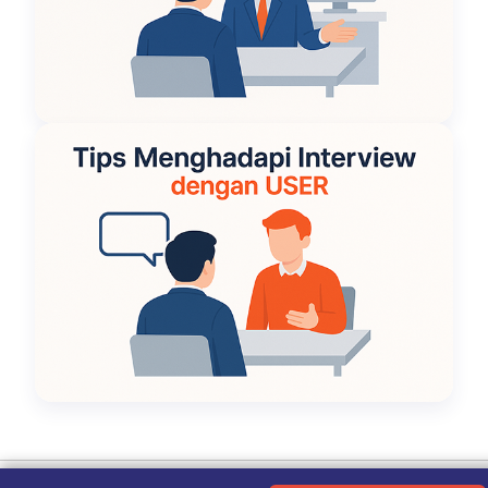
Ketentuan Penggunaan
|
Kebijakan Privasi
|
Tentang Kami