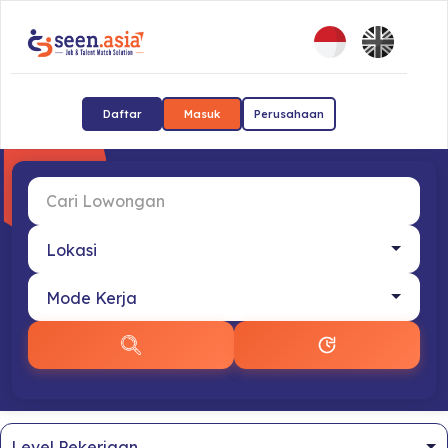
Daftar
Masuk
Perusahaan