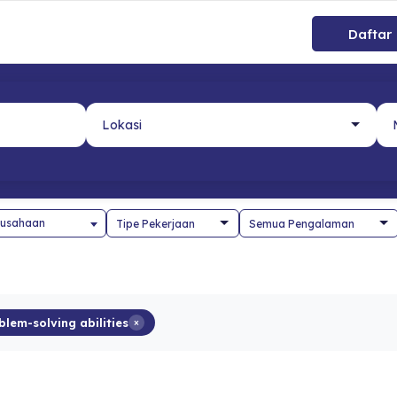
Daftar
usahaan
lem-solving abilities
×