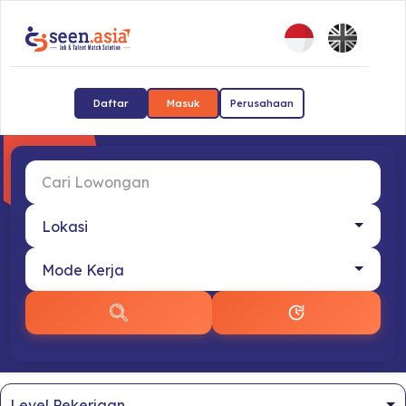
Daftar
Masuk
Perusahaan