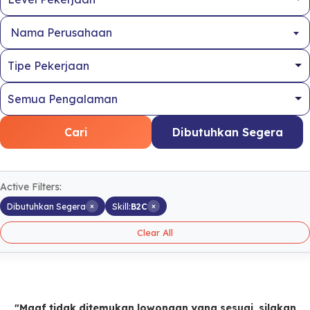
Nama Perusahaan
Cari
Dibutuhkan Segera
Active Filters:
×
×
Dibutuhkan Segera
Skill:
B2C
Clear All
"Maaf tidak ditemukan lowongan yang sesuai, silakan