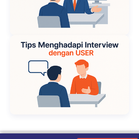
Ketentuan Penggunaan
|
Kebijakan Privasi
|
Tentang Kami