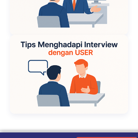
Ketentuan Penggunaan
|
Kebijakan Privasi
|
Tentang Kami