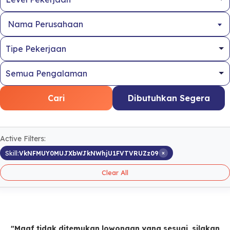
Nama Perusahaan
Cari
Dibutuhkan Segera
Active Filters:
×
Skill:
VkNFMUY0MUJXbWJkNWhjU1FVTVRUZz09
Clear All
"Maaf tidak ditemukan lowongan yang sesuai, silakan