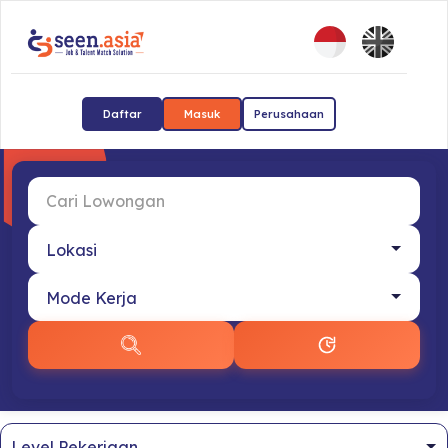
Daftar
Masuk
Perusahaan