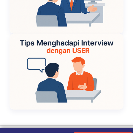
Ketentuan Penggunaan
|
Kebijakan Privasi
|
Tentang Kami