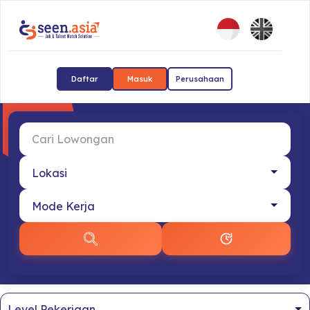
Daftar
Masuk
Perusahaan