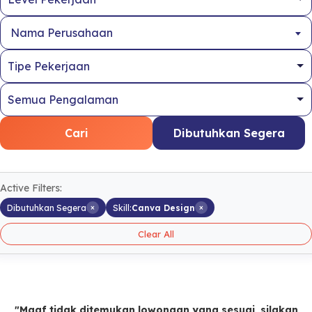
Nama Perusahaan
Cari
Dibutuhkan Segera
Active Filters:
×
×
Dibutuhkan Segera
Skill:
Canva Design
Clear All
"Maaf tidak ditemukan lowongan yang sesuai, silakan