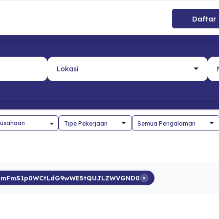
Daftar
usahaan
JdmFmS1p0WCtLdG9wWE5tQUJLZWVGND0
×