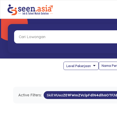
Nama Per
Active Filters:
Skill:
VUozZE9FWmZVclpFdlN4dlh6OTF