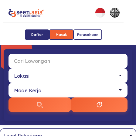
Daftar
Masuk
Perusahaan