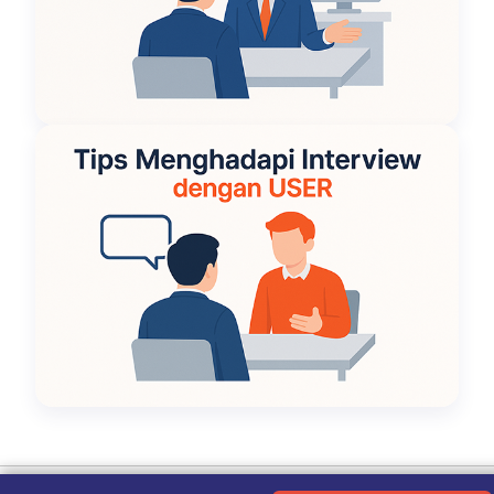
Ketentuan Penggunaan
|
Kebijakan Privasi
|
Tentang Kami