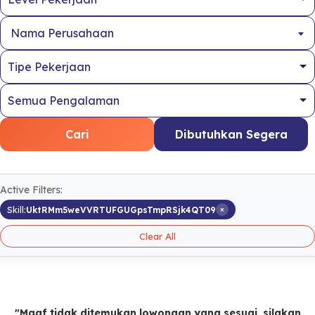
Nama Perusahaan
Cari
Dibutuhkan Segera
Active Filters:
×
Skill:
UktRMm5weVVRTUFGUGpsTmpRSjk4QT09
Clear All
"Maaf tidak ditemukan lowongan yang sesuai, silakan