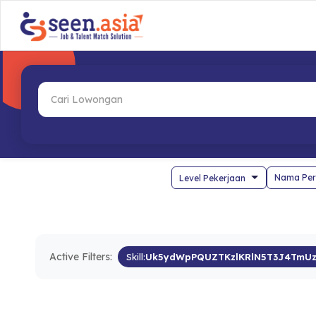
Nama Per
Active Filters:
Skill:
Uk5ydWpPQUZTKzlKRlN5T3J4TmU