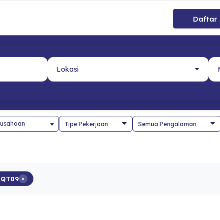
Daftar
usahaan
zQT09
×