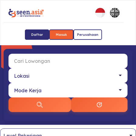
Daftar
Masuk
Perusahaan