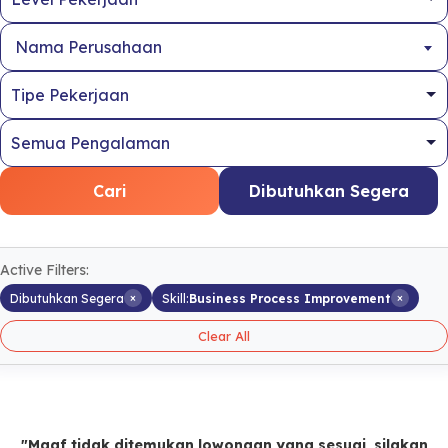
Nama Perusahaan
Cari
Dibutuhkan Segera
Active Filters:
×
×
Dibutuhkan Segera
Skill:
Business Process Improvement
Clear All
"Maaf tidak ditemukan lowongan yang sesuai, silakan