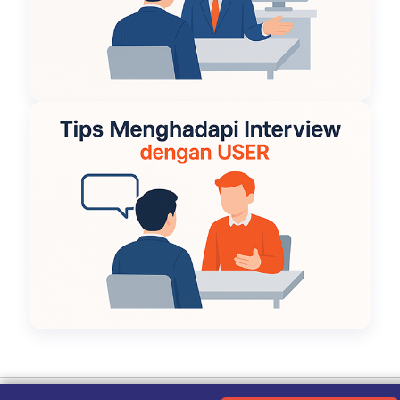
Ketentuan Penggunaan
|
Kebijakan Privasi
|
Tentang Kami