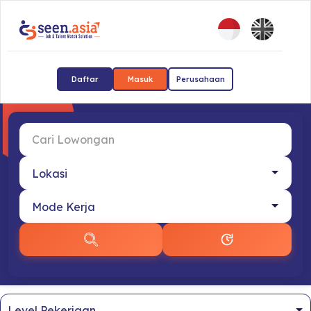
Daftar
Masuk
Perusahaan