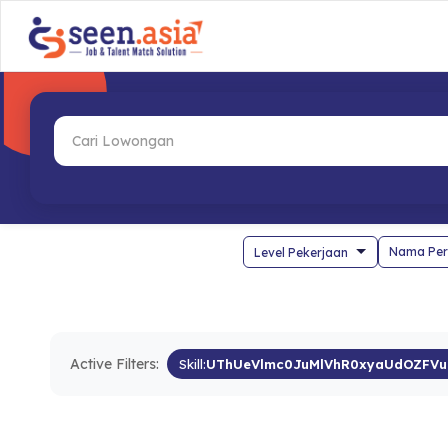
Nama Per
Active Filters:
Skill:
UThUeVlmc0JuMlVhR0xyaUdOZFV