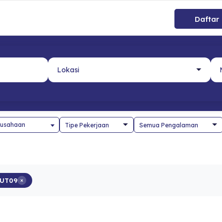
Daftar
usahaan
uUT09
×