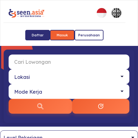
Daftar
Masuk
Perusahaan