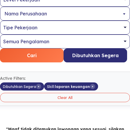
Nama Perusahaan
Cari
Dibutuhkan Segera
Active Filters:
×
×
Dibutuhkan Segera
Skill:
laporan keuangan
Clear All
"Maaf tidak ditemukan lowongan yang sesuai, silakan