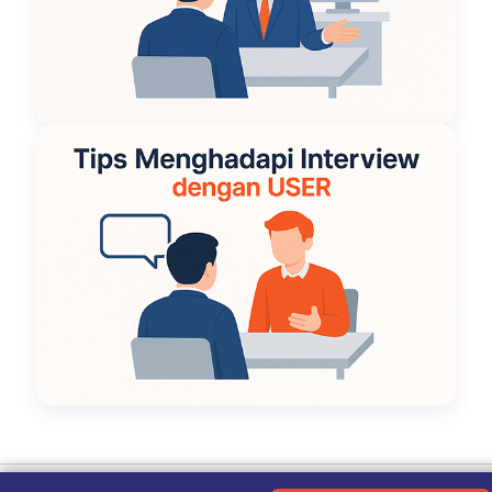
Ketentuan Penggunaan
|
Kebijakan Privasi
|
Tentang Kami