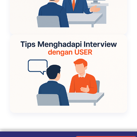
Ketentuan Penggunaan
|
Kebijakan Privasi
|
Tentang Kami