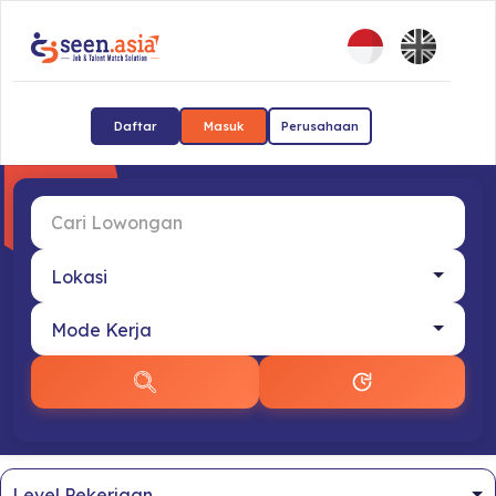
Daftar
Masuk
Perusahaan