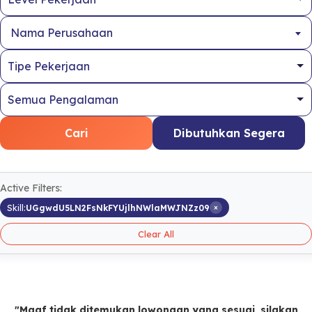
Nama Perusahaan
Cari
Dibutuhkan Segera
Active Filters:
×
Skill:
UGgwdU5LN2FsNkFYUjlhNWlaMWJNZz09
Clear All
"Maaf tidak ditemukan lowongan yang sesuai, silakan