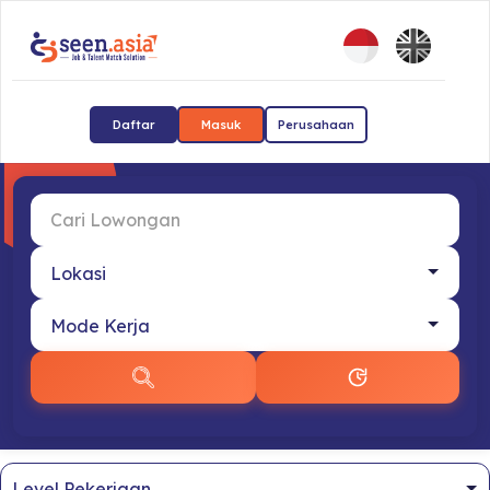
Daftar
Masuk
Perusahaan