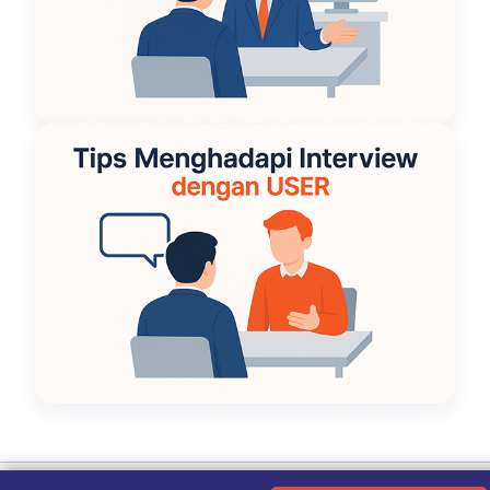
Ketentuan Penggunaan
|
Kebijakan Privasi
|
Tentang Kami