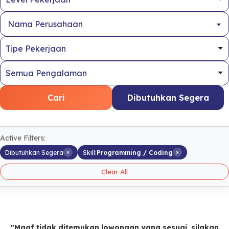
Nama Perusahaan
Cari
Dibutuhkan Segera
Active Filters:
×
×
Dibutuhkan Segera
Skill:
Programming / Coding
Clear All
"Maaf tidak ditemukan lowongan yang sesuai, silakan