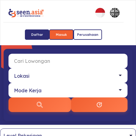
Daftar
Masuk
Perusahaan