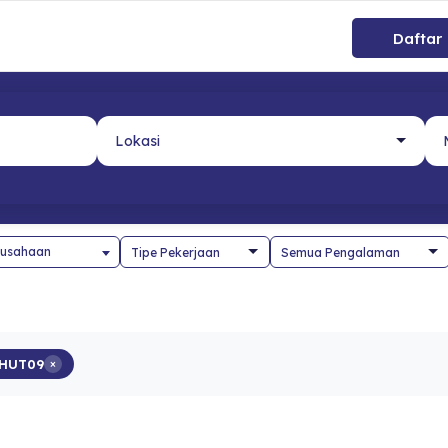
Daftar
usahaan
HUT09
×