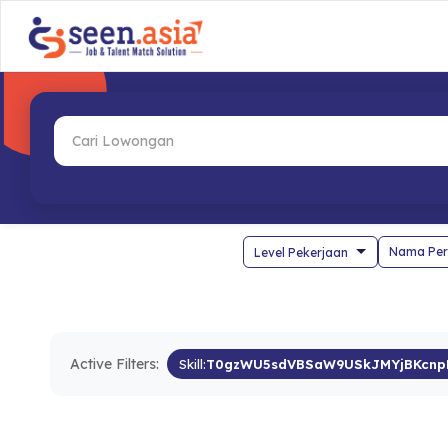
Nama Per
Active Filters:
Skill:
T0gzWU5sdVBSaW9USkJMYjBKcnp