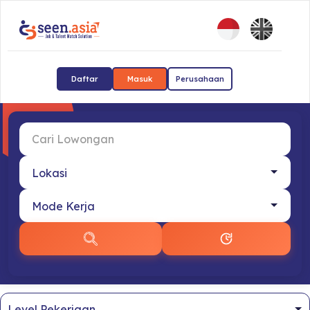
Daftar
Masuk
Perusahaan