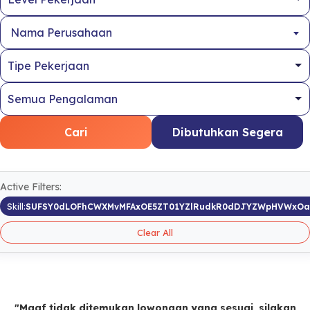
Nama Perusahaan
Cari
Dibutuhkan Segera
Active Filters:
Skill:
SUFSY0dLOFhCWXMvMFAxOE5ZT01YZlRudkR0dDJYZWpHVWxOa
Clear All
"Maaf tidak ditemukan lowongan yang sesuai, silakan