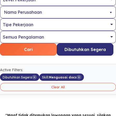
Nama Perusahaan
Cari
Dibutuhkan Segera
Active Filters:
×
×
Dibutuhkan Segera
Skill:
Menguasai docs
Clear All
"Maaf tidak ditemukan lowongan yang sesuai, silakan