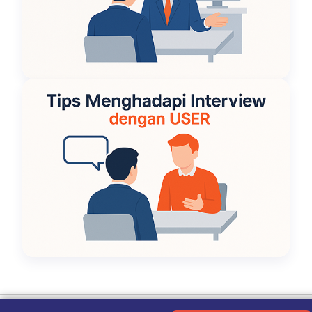
Ketentuan Penggunaan
|
Kebijakan Privasi
|
Tentang Kami