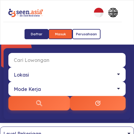
Daftar
Masuk
Perusahaan