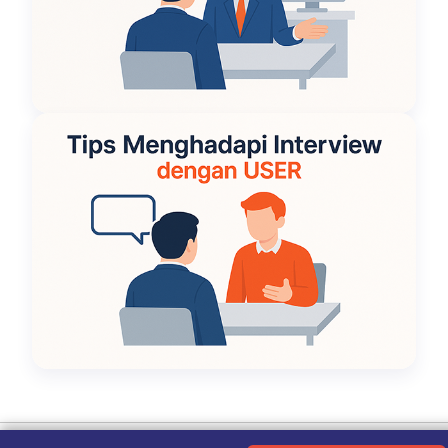
Ketentuan Penggunaan
|
Kebijakan Privasi
|
Tentang Kami