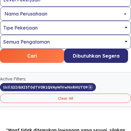
Nama Perusahaan
Cari
Dibutuhkan Segera
Active Filters:
×
Skill:
S2IrbXI5T0dTV0R1QVAyWlVwNnRHUT09
Clear All
"Maaf tidak ditemukan lowongan yang sesuai, silakan