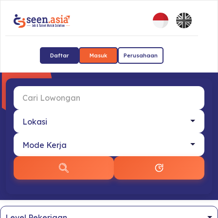
Daftar
Masuk
Perusahaan