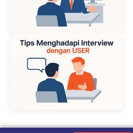
Ketentuan Penggunaan
|
Kebijakan Privasi
|
Tentang Kami