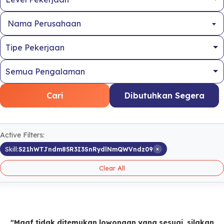
Nama Perusahaan
Cari
Dibutuhkan Segera
Active Filters:
×
Skill:
S21hWTJndm85R3I3SnRydlNmQWVndz09
Clear All
"Maaf tidak ditemukan lowongan yang sesuai, silakan