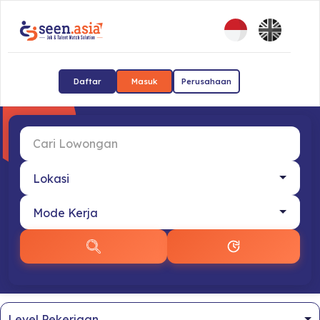
Daftar
Masuk
Perusahaan