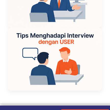
Ketentuan Penggunaan
|
Kebijakan Privasi
|
Tentang Kami