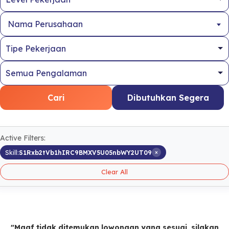
Nama Perusahaan
Cari
Dibutuhkan Segera
Active Filters:
×
Skill:
S1Rxb2tVb1hIRC9BMXV5U05nbWY2UT09
Clear All
"Maaf tidak ditemukan lowongan yang sesuai, silakan