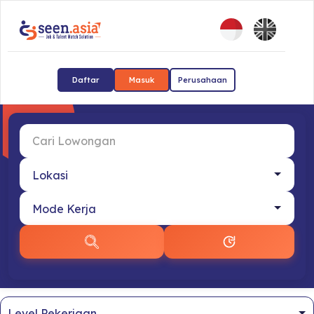
Daftar
Masuk
Perusahaan