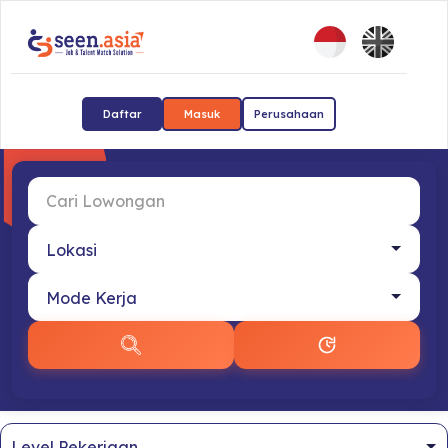
Daftar
Masuk
Perusahaan