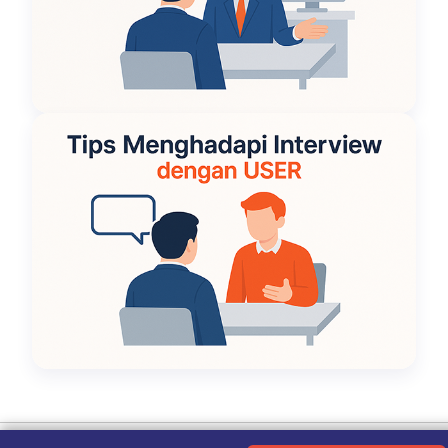
Ketentuan Penggunaan
|
Kebijakan Privasi
|
Tentang Kami