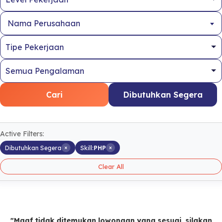
Nama Perusahaan
Cari
Dibutuhkan Segera
Active Filters:
×
×
Dibutuhkan Segera
Skill:
PHP
Clear All
"Maaf tidak ditemukan lowongan yang sesuai, silakan