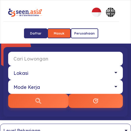
Daftar
Masuk
Perusahaan