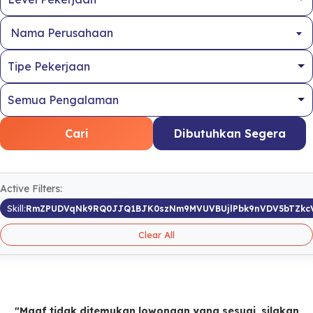
Nama Perusahaan
Cari
Dibutuhkan Segera
Active Filters:
Skill:
RmZPUDVqNk9RQ0JJQ1BJK0szNm9MVUVBUjlPbk9nVDV5bTZkc
Clear All
"Maaf tidak ditemukan lowongan yang sesuai, silakan