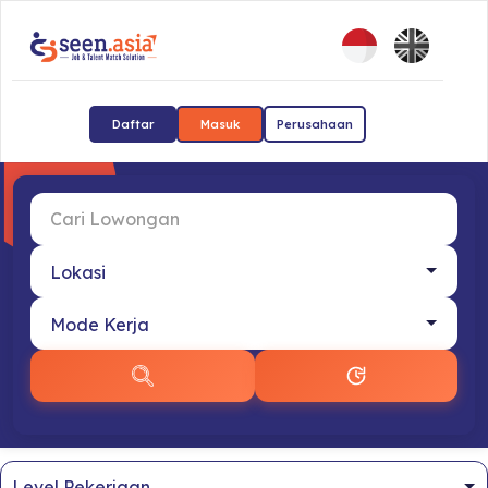
Daftar
Masuk
Perusahaan