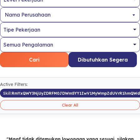
Nama Perusahaan
Cari
Dibutuhkan Segera
Active Filters:
Skill:
RmYxQWY3NjUyZDRFM0JDWm5YY1IwV1MyWmpZdUVrR1hmQWd
Clear All
"Maaf tidak ditemukan lowongan yang sesuai, silakan